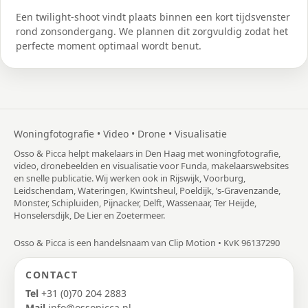
Een twilight-shoot vindt plaats binnen een kort tijdsvenster
rond zonsondergang. We plannen dit zorgvuldig zodat het
perfecte moment optimaal wordt benut.
Woningfotografie • Video • Drone • Visualisatie
Osso & Picca helpt makelaars in Den Haag met woningfotografie,
video, dronebeelden en visualisatie voor Funda, makelaarswebsites
en snelle publicatie. Wij werken ook in Rijswijk, Voorburg,
Leidschendam, Wateringen, Kwintsheul, Poeldijk, ’s-Gravenzande,
Monster, Schipluiden, Pijnacker, Delft, Wassenaar, Ter Heijde,
Honselersdijk, De Lier en Zoetermeer.
Osso & Picca is een handelsnaam van Clip Motion • KvK 96137290
CONTACT
Tel
+31 (0)70 204 2883
Mail
info@ossopicca.nl