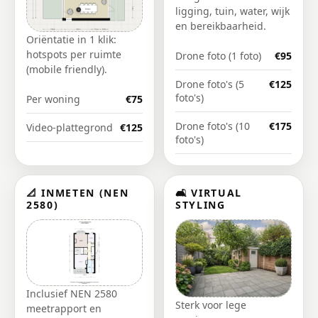
ligging, tuin, water, wijk
en bereikbaarheid.
Oriëntatie in 1 klik:
hotspots per ruimte
Drone foto (1 foto)
€95
(mobile friendly).
Drone foto's (5
€125
foto's)
Per woning
€75
Drone foto's (10
€175
Video-plattegrond
€125
foto's)
📐 INMETEN (NEN
🛋️ VIRTUAL
2580)
STYLING
Inclusief NEN 2580
Sterk voor lege
meetrapport en