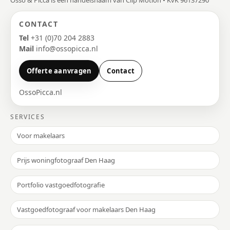
Osso & Picca is een handelsnaam van Clip Motion • KvK 96137290
CONTACT
Tel
+31 (0)70 204 2883
Mail
info@ossopicca.nl
Offerte aanvragen
Contact
OssoPicca.nl
SERVICES
Voor makelaars
Prijs woningfotograaf Den Haag
Portfolio vastgoedfotografie
Vastgoedfotograaf voor makelaars Den Haag