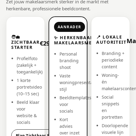
Zet jouw makelaarsmerk sterker in de markt met
herkenbare, professionele beeldcontent.
AANRADER
🧑‍💼
📍 LOKALE
✨ HERKENBAAR
Ma
€795
ZICHTBAAR
€295
AUTORITEIT
MAKELAARSMERK
STARTER
Branding +
Personal
Profielfoto
periodieke
branding
(zakelijk +
content
shoot
toegankelijk)
Woning-
Vaste
1 korte
én
woningpresentatie-
portretvideo
makelaarsconten
stijl
(10–15 sec)
Social
Beeldtemplates
Beeld klaar
snippets
voor
voor
en
socials
website &
portretten
Kort
socials
Doorlopende
advies
visuele lijn
over inzet
Plan Zichtbaar Starter