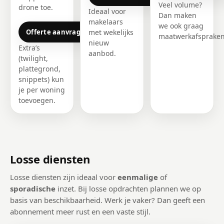
Veel volume?
drone toe.
Ideaal voor
Dan maken
makelaars
we ook graag
Offerte aanvragen
met wekelijks
maatwerkafspraken
nieuw
Extra’s
aanbod.
(twilight,
plattegrond,
snippets) kun
je per woning
toevoegen.
Losse diensten
Losse diensten zijn ideaal voor
eenmalige
of
sporadische
inzet. Bij losse opdrachten plannen we op
basis van beschikbaarheid. Werk je vaker? Dan geeft een
abonnement meer rust en een vaste stijl.