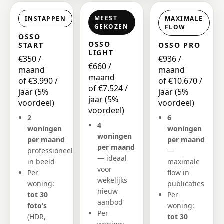
MEEST
INSTAPPEN
MAXIMALE
GEKOZEN
FLOW
OSSO
OSSO
START
OSSO PRO
LIGHT
€350
/
€936
/
€660
/
maand
maand
maand
of €3.990
/
of €10.670
/
of €7.524
/
jaar (5%
jaar (5%
jaar (5%
voordeel)
voordeel)
voordeel)
2
6
4
woningen
woningen
woningen
per maand
per maand
per maand
professioneel
—
— ideaal
in beeld
maximale
voor
Per
flow in
wekelijks
woning:
publicaties
nieuw
tot 30
Per
aanbod
foto’s
woning:
Per
(HDR,
tot 30