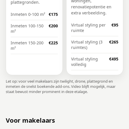
woningen,
plattegronden.
renovatiepotentie en
extra verbeelding.
Inmeten 0-100 m²
€175
Virtual styling per
€95
Inmeten 100-150
€200
ruimte
m²
Virtual styling (3
€265
Inmeten 150-200
€225
ruimtes)
m²
Virtual styling
€495
volledig
Let op: voor veel makelaars zijn twilight, drone, plattegrond en
inmeten de snelst boekende add-ons. Video blijft mogelijk, maar
staat bewust minder prominent in deze etalage.
Voor makelaars