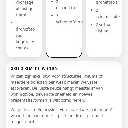
2
voor lege
dronefoto's
dronefoto's
of lastige
2
ruimte
2
schemerfoto's
schemerfoto's
1
2 virtual
dronefoto
stylings
voor
ligging en
context
GOED OM TE WETEN
Prijzen zijn excl. btw. Voor structureel volume of
meerdere objecten per week maken we vaste
afspraken. De juiste keuze hangt meestal af van
woningtype, gewenste snelheid en hoeveel
presentatievormen je wilt combineren.
Wil je de actuele prijslijst voor makelaars ontvangen?
Vraag hem aan, dan krijg je hem direct per mail
toegestuurd.