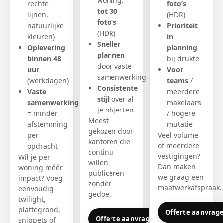
woning:
rechte
foto’s
tot 30
lijnen,
(HDR)
foto’s
natuurlijke
Prioriteit
(HDR)
kleuren)
in
Sneller
Oplevering
planning
plannen
binnen 48
bij drukte
door vaste
uur
Voor
samenwerking
(werkdagen)
teams
/
Consistente
Vaste
meerdere
stijl
over al
samenwerking
makelaars
je objecten
= minder
/ hogere
Meest
afstemming
mutatie
gekozen door
per
Veel volume
kantoren die
of meerdere
opdracht
continu
vestigingen?
Wil je per
willen
Dan maken
woning méér
publiceren
we graag een
impact? Voeg
zonder
maatwerkafspraak.
eenvoudig
gedoe.
twilight,
plattegrond,
Offerte aanvrag
Offerte aanvragen
snippets of