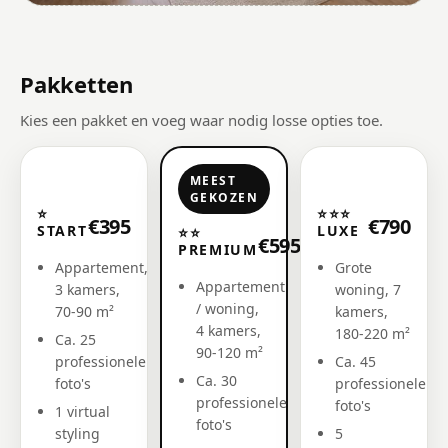
Pakketten
Kies een pakket en voeg waar nodig losse opties toe.
MEEST
GEKOZEN
⭐
⭐⭐⭐
€395
€790
START
LUXE
⭐⭐
€595
PREMIUM
Appartement,
Grote
Appartement
3 kamers,
woning, 7
/ woning,
70-90 m²
kamers,
4 kamers,
180-220 m²
Ca. 25
90-120 m²
professionele
Ca. 45
Ca. 30
foto's
professionele
professionele
foto's
1 virtual
foto's
styling
5