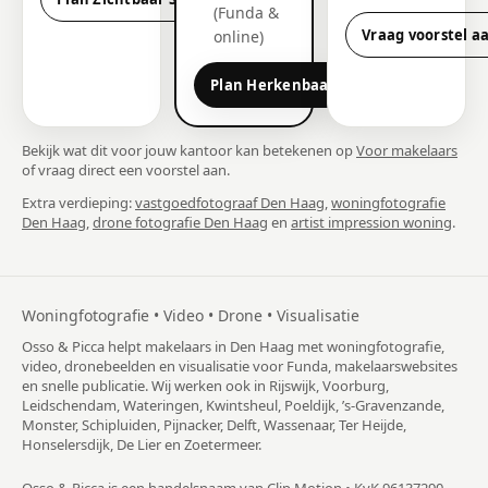
(Funda &
Vraag voorstel a
online)
Plan Herkenbaar
Bekijk wat dit voor jouw kantoor kan betekenen op
Voor makelaars
of vraag direct een voorstel aan.
Extra verdieping:
vastgoedfotograaf Den Haag
,
woningfotografie
Den Haag
,
drone fotografie Den Haag
en
artist impression woning
.
Woningfotografie • Video • Drone • Visualisatie
Osso & Picca helpt makelaars in Den Haag met woningfotografie,
video, dronebeelden en visualisatie voor Funda, makelaarswebsites
en snelle publicatie. Wij werken ook in Rijswijk, Voorburg,
Leidschendam, Wateringen, Kwintsheul, Poeldijk, ’s-Gravenzande,
Monster, Schipluiden, Pijnacker, Delft, Wassenaar, Ter Heijde,
Honselersdijk, De Lier en Zoetermeer.