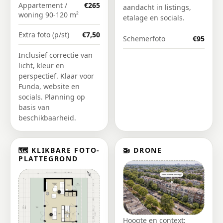
Appartement /
€265
aandacht in listings,
woning 90-120 m²
etalage en socials.
Extra foto (p/st)
€7,50
Schemerfoto
€95
Inclusief correctie van
licht, kleur en
perspectief. Klaar voor
Funda, website en
socials.
Planning op
basis van
beschikbaarheid.
🗺️ KLIKBARE FOTO-
🚁 DRONE
PLATTEGROND
Hoogte en context: