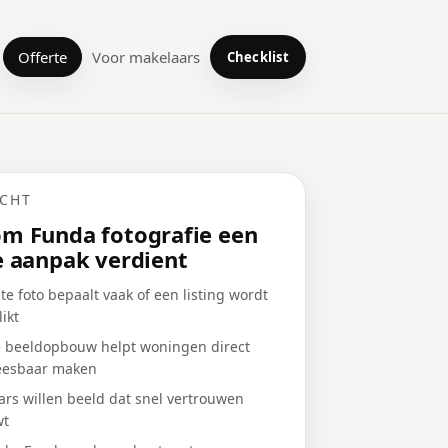
Offerte
Voor makelaars
Checklist
ICHT
m Funda fotografie een
e aanpak verdient
te foto bepaalt vaak of een listing wordt
ikt
e beeldopbouw helpt woningen direct
leesbaar maken
rs willen beeld dat snel vertrouwen
wt