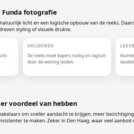
j Funda fotografie
, natuurlijk licht en een logische opbouw van de reeks. Daa
reven styling of visuele drukte.
VOLGORDE
LEES
acht
De reeks moet kopers rustig en logisch
Ruimte
g
door de woning leiden.
duideli
er voordeel van hebben
akelaars om sneller aandacht te krijgen, meer bezichtigin
nsistenter te maken. Zeker in Den Haag, waar veel aanbod n