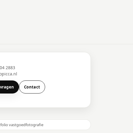
204 2883
picca.nl
nvragen
Contact
folio vastgoedfotografie