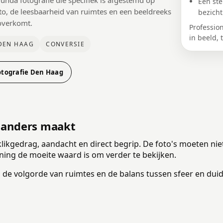
nda fotografie die specifiek is afgestemd op
Een st
oto, de leesbaarheid van ruimtes en een beeldreeks
bezich
 overkomt.
Professio
in beeld, 
DEN HAAG
CONVERSIE
otografie Den Haag
 anders maakt
klikgedrag, aandacht en direct begrip. De foto's moeten nie
ing de moeite waard is om verder te bekijken.
 de volgorde van ruimtes en de balans tussen sfeer en duide