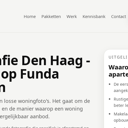
Home
Pakketten
Werk
Kennisbank
Contact
fie Den Haag -
UITGEL
Waaro
 op Funda
apart
n
De eers
aangekl
Rustig
n losse woningfoto's. Het gaat om de
beter 
en en de manier waarop een woning
Makelaa
ergelijkbaar aanbod.
opbou