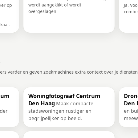
wordt aangeklikt of wordt
ker op
Ja. Vo
overgeslagen.
combin
kaar.
s
kers verder en geven zoekmachines extra context over je diensten
trum
Woningfotograaf Centrum
Dron
Den Haag
Den 
Maak compacte
der
stadswoningen rustiger en
en bu
begrijpelijker op beeld.
meewe