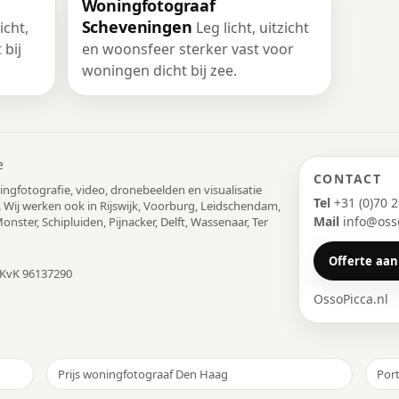
Woningfotograaf
Scheveningen
icht,
Leg licht, uitzicht
 bij
en woonsfeer sterker vast voor
woningen dicht bij zee.
e
CONTACT
ngfotografie, video, dronebeelden en visualisatie
Tel
+31 (0)70 
. Wij werken ook in Rijswijk, Voorburg, Leidschendam,
Mail
info@osso
nster, Schipluiden, Pijnacker, Delft, Wassenaar, Ter
Offerte aa
 KvK 96137290
OssoPicca.nl
Prijs woningfotograaf Den Haag
Port