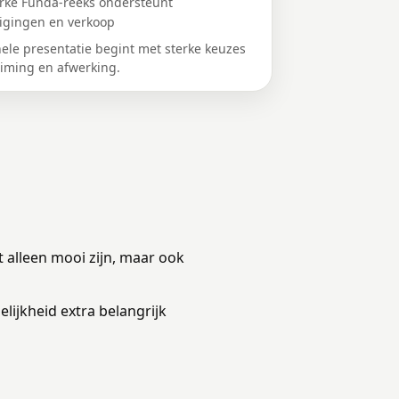
erke Funda-reeks ondersteunt
tigingen en verkoop
nele presentatie begint met sterke keuzes
timing en afwerking.
t alleen mooi zijn, maar ook
lijkheid extra belangrijk