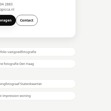
204 2883
picca.nl
nvragen
Contact
folio vastgoedfotografie
ne fotografie Den Haag
ingfotograaf Statenkwartier
st impression woning