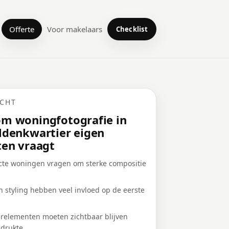
Offerte
Voor makelaars
Checklist
ICHT
m woningfotografie in
ldenkwartier eigen
ten vraagt
te woningen vragen om sterke compositie
n styling hebben veel invloed op de eerste
erelementen moeten zichtbaar blijven
 drukte