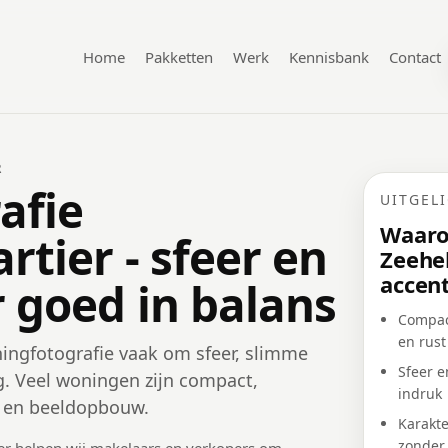
Home
Pakketten
Werk
Kennisbank
Contact
R
afie
UITGEL
Waaro
tier - sfeer en
Zeehe
accen
 goed in balans
Compac
en rust
ningfotografie vaak om sfeer, slimme
Sfeer e
ng. Veel woningen zijn compact,
indruk
ng en beeldopbouw.
Karakt
zonder