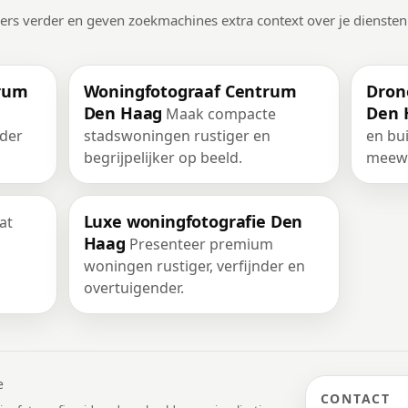
kers verder en geven zoekmachines extra context over je diensten
trum
Woningfotograaf Centrum
Dron
Den Haag
Den 
Maak compacte
der
stadswoningen rustiger en
en bu
begrijpelijker op beeld.
meewe
Luxe woningfotografie Den
at
Haag
Presenteer premium
woningen rustiger, verfijnder en
overtuigender.
e
CONTACT