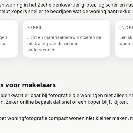
en woning in het Zeeheldenkwartier groter, logischer en ru
t helpt kopers sneller te begrijpen wat de woning aantrekkel
SFEER
INDE
ngen
Licht en materiaalgebruik moeten de
Een sl
ails.
uitstraling van de woning
woning
ondersteunen.
is voor makelaars
denkwartier baat bij fotografie die woningen niet alleen ne
. Zeker online bepaalt dat snel of een koper blijft kijken.
et woningfotografie compact wonen niet kleiner maken, ma