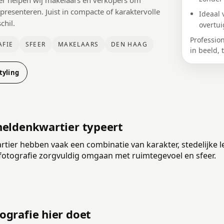
er helpen wij makelaars en verkopers om
 presenteren. Juist in compacte of karaktervolle
Ideaal 
chil.
overtui
Professio
FIE
SFEER
MAKELAARS
DEN HAAG
in beeld, 
tyling
eldenkwartier typeert
tier hebben vaak een combinatie van karakter, stedelijke 
fotografie zorgvuldig omgaan met ruimtegevoel en sfeer.
grafie hier doet