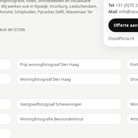
ngfotografie, video, dronebeelden en visualisatie
Tel
+31 (0)70 
. Wij werken ook in Rijswijk, Voorburg, Leidschendam,
Mail
info@osso
nster, Schipluiden, Pijnacker, Delft, Wassenaar, Ter
Offerte aa
 KvK 96137290
OssoPicca.nl
Prijs woningfotograaf Den Haag
Port
Woningfotograaf Den Haag
Dro
Vastgoedfotograaf Scheveningen
Won
Woningfotografie Benoordenhout
Arti