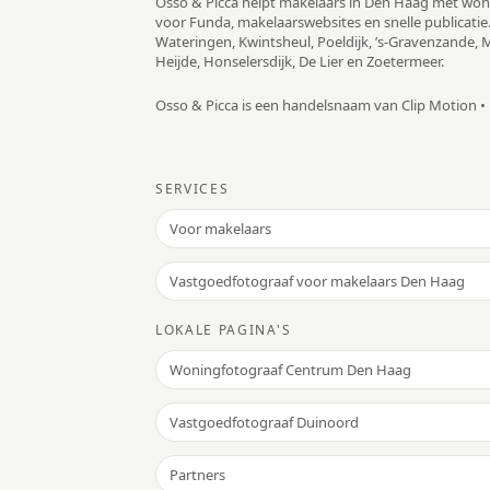
Osso & Picca helpt makelaars in Den Haag met woni
voor Funda, makelaarswebsites en snelle publicatie
Wateringen, Kwintsheul, Poeldijk, ’s-Gravenzande, Mo
Heijde, Honselersdijk, De Lier en Zoetermeer.
Osso & Picca is een handelsnaam van Clip Motion •
SERVICES
Voor makelaars
Vastgoedfotograaf voor makelaars Den Haag
LOKALE PAGINA'S
Woningfotograaf Centrum Den Haag
Vastgoedfotograaf Duinoord
Partners